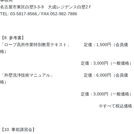
事務局
名古屋市東区白壁3-3-9 大成レジデンス白壁2Ｆ
TEL: 03-5817-8566／FAX:
052-982-7886
【
8.
参考書】
「ロープ高所作業特別教育テキスト」 定価：
1,500
円（会員価
格）
定価：
3,000
円（一般価格）
「外壁洗浄技術マニュアル」 定価：
6,000
円（会員価
格）
定価：
3,000
円（一般価格）
※すべて税込価格
【
10.
事前講習会】