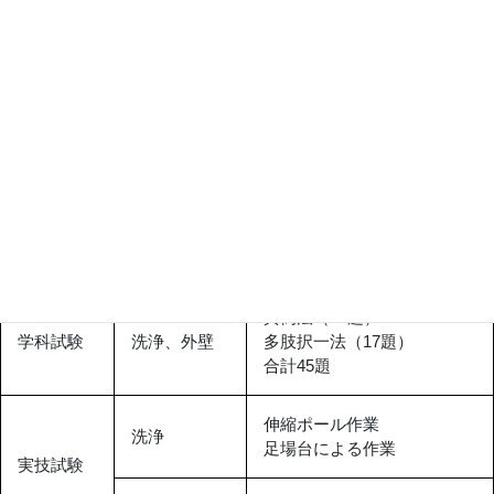
実技
外壁部材判別（8種類）
外壁
試験
保護剤判別（2種類）
ロープ高所（ブ
ロープ取付作業
ランコ）
ブランコ搭乗による洗浄作業
ガラス外装クリーニング２級
種別
科目
内容
真偽法（28題）
学科試験
洗浄、外壁
多肢択一法（17題）
合計45題
伸縮ポール作業
洗浄
足場台による作業
実技試験